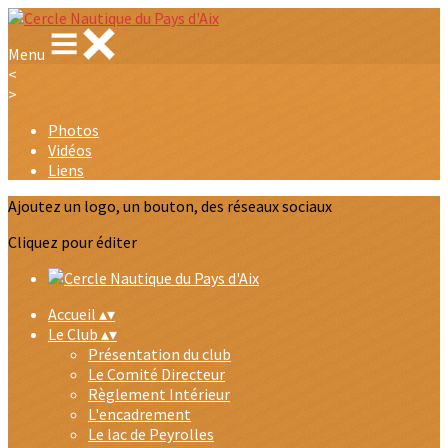
Menu
<
>
Photos
Vidéos
Liens
Ajoutez un logo, un bouton, des réseaux sociaux
Cliquez pour éditer
Accueil
▴
▾
Le Club
▴
▾
Présentation du club
Le Comité Directeur
Règlement Intérieur
L'encadrement
Le lac de Peyrolles