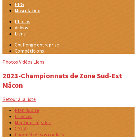
PPG
Musculation
Photos
Vidéos
Liens
Challenge entreprise
Compétitions
Photos
Vidéos
Liens
2023-Championnats de Zone Sud-Est
Mâcon
Retour à la liste
Plan du site
Licences
Mentions légales
CGUV
Paramétrer vos cookies