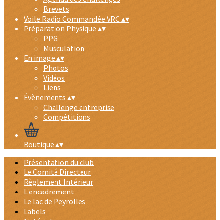
Brevets
Voile Radio Commandée VRC
▴
▾
Préparation Physique
▴
▾
PPG
Musculation
En image
▴
▾
Photos
Vidéos
Liens
Évènements
▴
▾
Challenge entreprise
Compétitions
Boutique
▴
▾
Présentation du club
Le Comité Directeur
Règlement Intérieur
L'encadrement
Le lac de Peyrolles
Labels