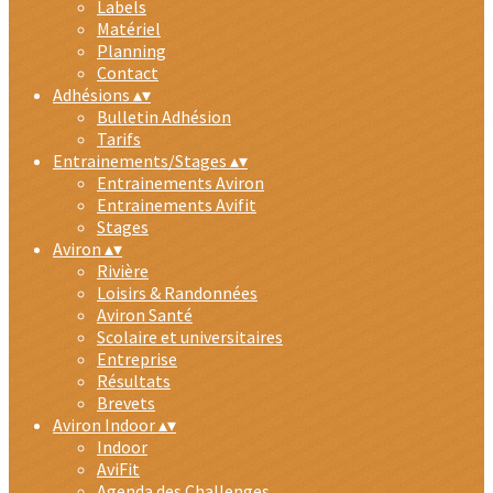
Labels
Matériel
Planning
Contact
Adhésions
▴
▾
Bulletin Adhésion
Tarifs
Entrainements/Stages
▴
▾
Entrainements Aviron
Entrainements Avifit
Stages
Aviron
▴
▾
Rivière
Loisirs & Randonnées
Aviron Santé
Scolaire et universitaires
Entreprise
Résultats
Brevets
Aviron Indoor
▴
▾
Indoor
AviFit
Agenda des Challenges