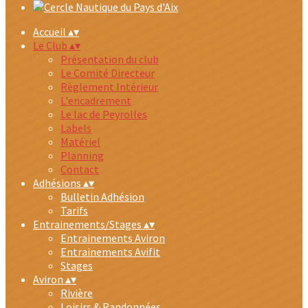
Accueil
▴
▾
Le Club
▴
▾
Présentation du club
Le Comité Directeur
Règlement Intérieur
L'encadrement
Le lac de Peyrolles
Labels
Matériel
Planning
Contact
Adhésions
▴
▾
Bulletin Adhésion
Tarifs
Entrainements/Stages
▴
▾
Entrainements Aviron
Entrainements Avifit
Stages
Aviron
▴
▾
Rivière
Loisirs & Randonnées