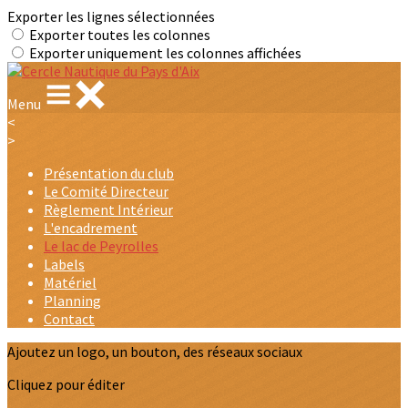
Exporter les lignes sélectionnées
Exporter toutes les colonnes
Exporter uniquement les colonnes affichées
Menu
<
>
Présentation du club
Le Comité Directeur
Règlement Intérieur
L'encadrement
Le lac de Peyrolles
Labels
Matériel
Planning
Contact
Ajoutez un logo, un bouton, des réseaux sociaux
Cliquez pour éditer