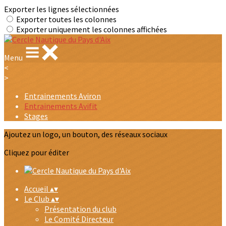
Exporter les lignes sélectionnées
Exporter toutes les colonnes
Exporter uniquement les colonnes affichées
Menu
<
>
Entrainements Aviron
Entrainements Avifit
Stages
Ajoutez un logo, un bouton, des réseaux sociaux
Cliquez pour éditer
Accueil
▴
▾
Le Club
▴
▾
Présentation du club
Le Comité Directeur