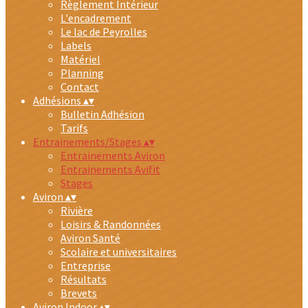
Règlement Intérieur
L'encadrement
Le lac de Peyrolles
Labels
Matériel
Planning
Contact
Adhésions
▴
▾
Bulletin Adhésion
Tarifs
Entrainements/Stages
▴
▾
Entrainements Aviron
Entrainements Avifit
Stages
Aviron
▴
▾
Rivière
Loisirs & Randonnées
Aviron Santé
Scolaire et universitaires
Entreprise
Résultats
Brevets
Aviron Indoor
▴
▾