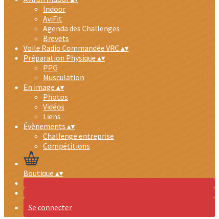
Indoor
AviFit
Agenda des Challenges
Brevets
Voile Radio Commandée VRC
▴
▾
Préparation Physique
▴
▾
PPG
Musculation
En image
▴
▾
Photos
Vidéos
Liens
Évènements
▴
▾
Challenge entreprise
Compétitions
Boutique
▴
▾
Se connecter