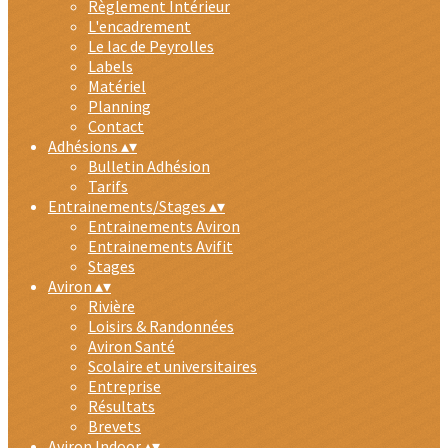
Règlement Intérieur
L'encadrement
Le lac de Peyrolles
Labels
Matériel
Planning
Contact
Adhésions
▴
▾
Bulletin Adhésion
Tarifs
Entrainements/Stages
▴
▾
Entrainements Aviron
Entrainements Avifit
Stages
Aviron
▴
▾
Rivière
Loisirs & Randonnées
Aviron Santé
Scolaire et universitaires
Entreprise
Résultats
Brevets
Aviron Indoor
▴
▾