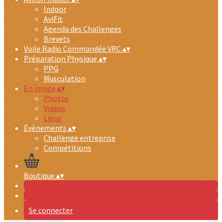
Indoor
AviFit
Agenda des Challenges
Brevets
Voile Radio Commandée VRC
▴
▾
Préparation Physique
▴
▾
PPG
Musculation
En image
▴
▾
Photos
Vidéos
Liens
Évènements
▴
▾
Challenge entreprise
Compétitions
Boutique
▴
▾
Se connecter