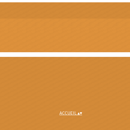
ACCUEIL
▴
▾