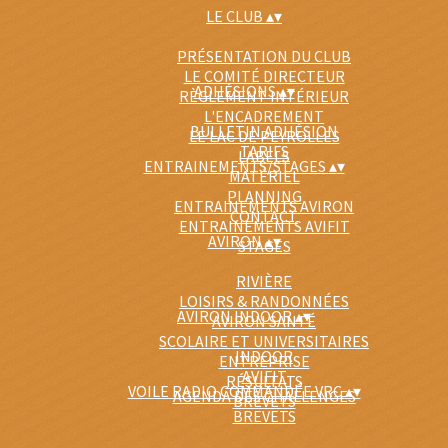
LE CLUB
▴
▾
PRÉSENTATION DU CLUB
LE COMITÉ DIRECTEUR
ADHÉSIONS
▴
▾
RÈGLEMENT INTÉRIEUR
L'ENCADREMENT
BULLETIN ADHÉSION
LE LAC DE PEYROLLES
TARIFS
LABELS
ENTRAINEMENTS/STAGES
▴
▾
MATÉRIEL
PLANNING
ENTRAINEMENTS AVIRON
CONTACT
ENTRAINEMENTS AVIFIT
AVIRON
▴
▾
STAGES
RIVIÈRE
LOISIRS & RANDONNÉES
AVIRON INDOOR
▴
▾
AVIRON SANTÉ
SCOLAIRE ET UNIVERSITAIRES
INDOOR
ENTREPRISE
AVIFIT
RÉSULTATS
VOILE RADIO COMMANDÉE VRC
▴
▾
AGENDA DES CHALLENGES
BREVETS
BREVETS