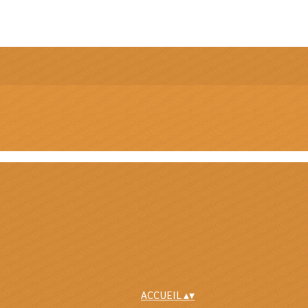
ACCUEIL
▴
▾