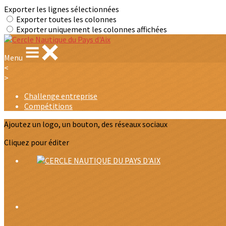
Exporter les lignes sélectionnées
Exporter toutes les colonnes
Exporter uniquement les colonnes affichées
Menu
<
>
Challenge entreprise
Compétitions
Ajoutez un logo, un bouton, des réseaux sociaux
Cliquez pour éditer