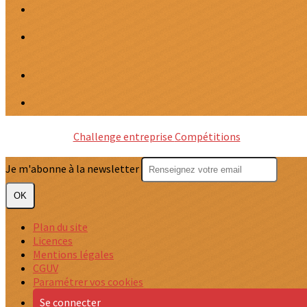
Challenge entreprise
Compétitions
Je m'abonne à la newsletter
OK
Plan du site
Licences
Mentions légales
CGUV
Paramétrer vos cookies
Se connecter