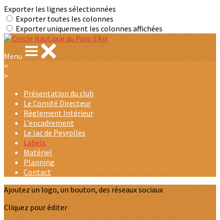
Exporter les lignes sélectionnées
Exporter toutes les colonnes
Exporter uniquement les colonnes affichées
Menu
<
>
Présentation du club
Le Comité Directeur
Règlement Intérieur
L'encadrement
Le lac de Peyrolles
Labels
Matériel
Planning
Contact
Ajoutez un logo, un bouton, des réseaux sociaux
Cliquez pour éditer