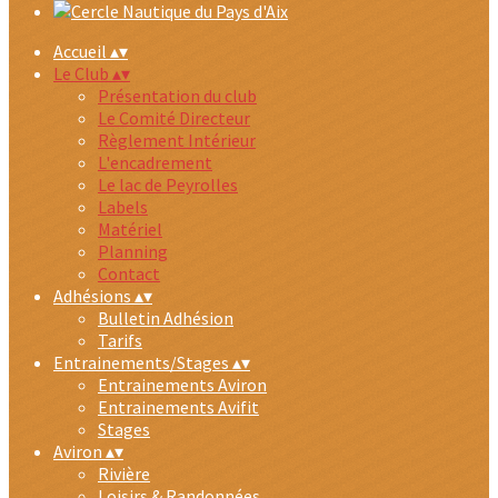
Accueil
▴
▾
Le Club
▴
▾
Présentation du club
Le Comité Directeur
Règlement Intérieur
L'encadrement
Le lac de Peyrolles
Labels
Matériel
Planning
Contact
Adhésions
▴
▾
Bulletin Adhésion
Tarifs
Entrainements/Stages
▴
▾
Entrainements Aviron
Entrainements Avifit
Stages
Aviron
▴
▾
Rivière
Loisirs & Randonnées