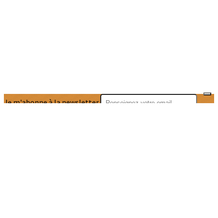
Je m'abonne à la newsletter
OK
Plan du site
Licences
Mentions légales
CGUV
Paramétrer vos cookies
Se connecter